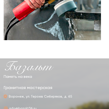
Базальт
Память на века
Гранитная мастерская
Воронеж, ул. Героев Сибиряков, д. 65
info@bazalt36.ru