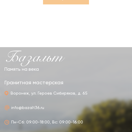
Базальт
Память на века
Гранитная мастерская
Воронеж, ул. Героев Сибиряков, д. 65
info@bazalt36.ru
Пн-Сб: 09:00-18:00, Вс: 09:00-16:00