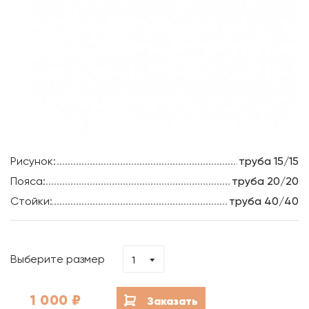
Рисунок:
труба 15/15
Пояса:
труба 20/20
Стойки:
труба 40/40
Выберите размер
1
1 000
₽
Заказать