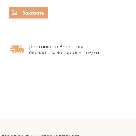
Благоустройство мест
захоронений
Заказать
Гравировка на камне
Доставка по Воронежу –
бесплатно. За город – 15 ₽/км