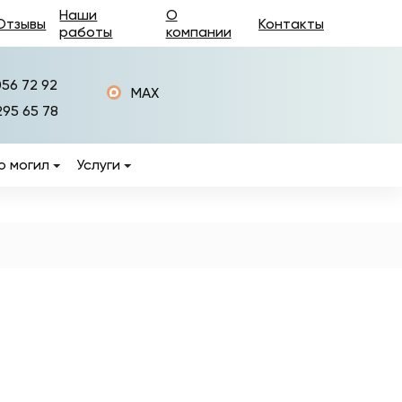
Наши
О
Отзывы
Контакты
работы
компании
056 72 92
MAX
295 65 78
о могил
Услуги
Изготовление памятников
Установка памятников
Фотокерамика на
памятники
ры
Керамогранит на
памятники
Изготовление оград на
могилы