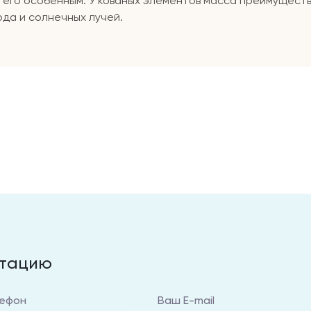
 его особенным. У кованых элементов масса преимущест
ода и солнечных лучей.
ьтацию
ефон
Ваш E-mail