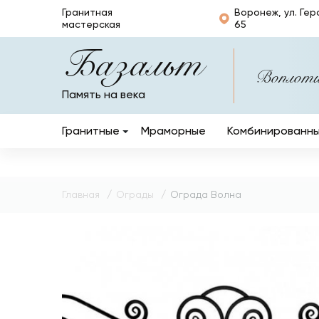
Гранитная
Воронеж, ул. Гер
мастерская
65
Базальт
Воплотим
Память на века
Гранитные
Мраморные
Комбинированн
Вертикальные
Горизонтальные
Главная
Ограды
Ограда Волна
Кресты