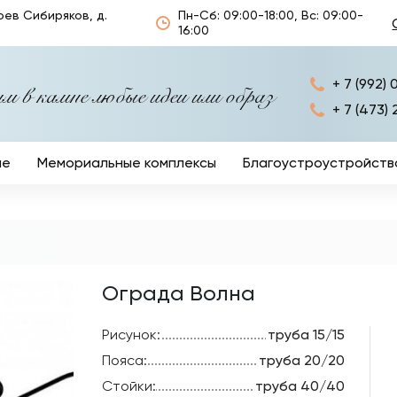
оев Сибиряков, д.
Пн-Сб: 09:00-18:00, Вс: 09:00-
16:00
+ 7 (992) 
 в камне любые идеи или образ
+ 7 (473) 
ые
Мемориальные комплексы
Благоустроустройств
Ограды
Кресты
Столы и лавочки
Ограда Волна
Ритуальные аксессуа
Рисунок:
труба 15/15
Пояса:
труба 20/20
Стойки:
труба 40/40