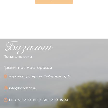
Базальт
Память на века
Гранитная мастерская
Воронеж, ул. Героев Сибиряков, д. 65
info@bazalt36.ru
Пн-Сб: 09:00-18:00, Вс: 09:00-16:00