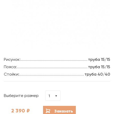
Рисунок:
труба 15/15
Пояса:
труба 15/15
Стойки:
труба 40/40
Выберите размер
1
2 390
₽
Заказать