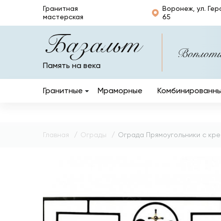
Гранитная
Воронеж, ул. Гер
мастерская
65
Базальт
Воплотим
Память на века
Гранитные
Мраморные
Комбинированн
Вертикальные
Горизонтальные
Главная
Ограды
Ограда Прямоугольники с кре
Кресты