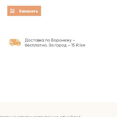
Благоустройство мест
захоронений
Заказать
Гравировка на камне
Доставка по Воронежу –
бесплатно. За город – 15 ₽/км