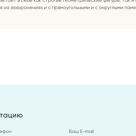
етает в себе как строгие геометрические фигуры, так и
 на захоронениях и с прямоугольными и с округлыми памя
ьтацию
ефон
Ваш E-mail