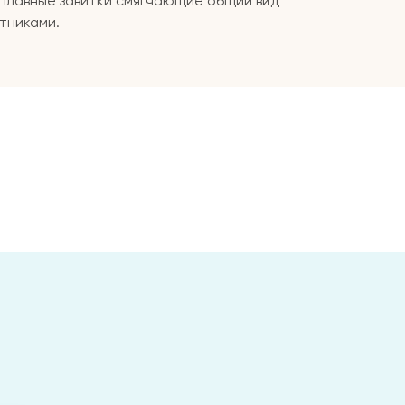
 плавные завитки смягчающие общий вид
тниками.