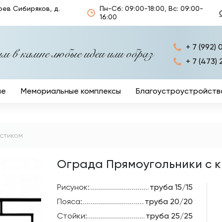
оев Сибиряков, д.
Пн-Сб: 09:00-18:00, Вс: 09:00-
16:00
+ 7 (992) 
 в камне любые идеи или образ
+ 7 (473) 
ые
Мемориальные комплексы
Благоустроустройств
Ограды
Кресты
стиком
Столы и лавочки
Ограда Прямоугольники с 
Ритуальные аксессуа
Рисунок:
труба 15/15
Пояса:
труба 20/20
Стойки:
труба 25/25