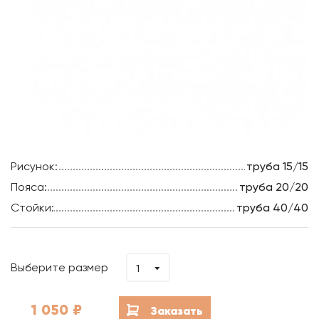
Рисунок:
труба 15/15
Пояса:
труба 20/20
Стойки:
труба 40/40
Выберите размер
1
1 050
₽
Заказать