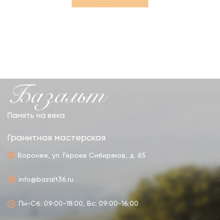
Базальт
Память на века
Гранитная мастерская
Воронеж, ул. Героев Сибиряков, д. 65
info@bazalt36.ru
Пн-Сб: 09:00-18:00, Вс: 09:00-16:00