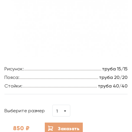
Рисунок:
труба 15/15
Пояса:
труба 20/20
Стойки:
труба 40/40
Выберите размер
1
850
₽
Заказать