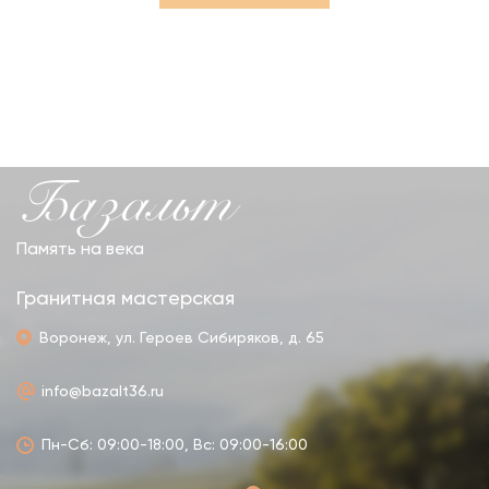
Базальт
Память на века
Гранитная мастерская
Воронеж, ул. Героев Сибиряков, д. 65
info@bazalt36.ru
Пн-Сб: 09:00-18:00, Вс: 09:00-16:00