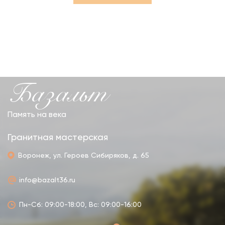
Базальт
Память на века
Гранитная мастерская
Воронеж, ул. Героев Сибиряков, д. 65
info@bazalt36.ru
Пн-Сб: 09:00-18:00, Вс: 09:00-16:00