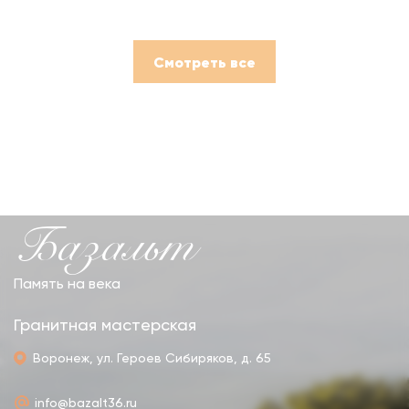
Смотреть все
Базальт
Память на века
Гранитная мастерская
Воронеж, ул. Героев Сибиряков, д. 65
info@bazalt36.ru