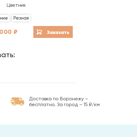
Благоустройство мест
Цветник
захоронений
ние
Резная
Гравировка на камне
 000
₽
Заказать
ать:
Доставка по Воронежу –
бесплатно. За город – 15 ₽/км