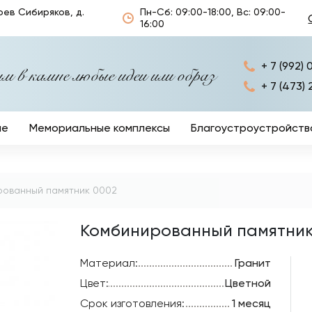
оев Сибиряков, д.
Пн-Сб: 09:00-18:00, Вс: 09:00-
16:00
+ 7 (992) 
 в камне любые идеи или образ
+ 7 (473) 
ые
Мемориальные комплексы
Благоустроустройств
Ограды
Кресты
рованный памятник 0002
Столы и лавочки
Комбинированный памятник
Ритуальные аксессуа
Материал:
Гранит
Цвет:
Цветной
Срок изготовления:
1 месяц