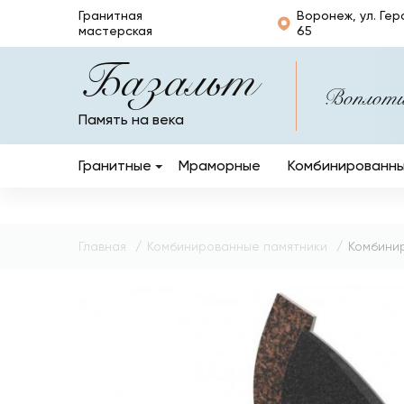
Гранитная
Воронеж, ул. Гер
мастерская
65
Базальт
Воплотим
Память на века
Гранитные
Мраморные
Комбинированн
Вертикальные
Горизонтальные
Главная
Комбинированные памятники
Комбини
Кресты