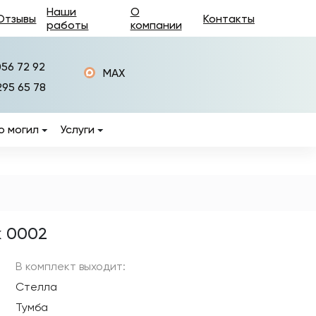
Наши
О
Отзывы
Контакты
работы
компании
056 72 92
MAX
295 65 78
о могил
Услуги
Изготовление памятников
Установка памятников
Фотокерамика на
памятники
 0002
ры
Керамогранит на
памятники
В комплект выходит:
Стелла
Изготовление оград на
могилы
Тумба