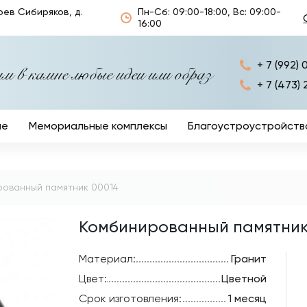
оев Сибиряков, д.
Пн-Сб: 09:00-18:00, Вс: 09:00-
16:00
+ 7 (992) 
 в камне любые идеи или образ
+ 7 (473) 
ые
Мемориальные комплексы
Благоустроустройств
Ограды
Кресты
рованный памятник 00014
Столы и лавочки
Комбинированный памятник
Ритуальные аксессуа
Материал:
Гранит
Цвет:
Цветной
Срок изготовления:
1 месяц