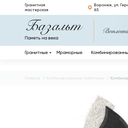
Гранитная
Воронеж, ул. Гер
мастерская
65
Базальт
Воплотим
Память на века
Гранитные
Мраморные
Комбинированн
Вертикальные
Горизонтальные
Главная
Комбинированные памятники
Комбини
Кресты