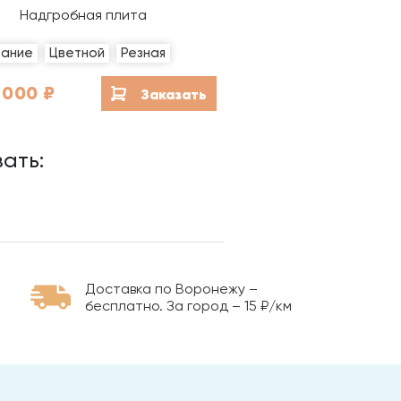
Благоустройство мест
Надгробная плита
захоронений
вание
Цветной
Резная
Гравировка на камне
 000
₽
Заказать
ать:
Доставка по Воронежу –
бесплатно. За город – 15 ₽/км