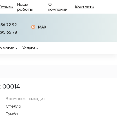
Наши
О
Отзывы
Контакты
работы
компании
056 72 92
MAX
295 65 78
о могил
Услуги
Изготовление памятников
Установка памятников
Фотокерамика на
памятники
 00014
ры
Керамогранит на
памятники
В комплект выходит:
Стелла
Изготовление оград на
могилы
Тумба