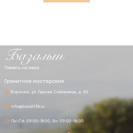
Базальт
Память на века
Гранитная мастерская
Воронеж, ул. Героев Сибиряков, д. 65
info@bazalt36.ru
Пн-Сб: 09:00-18:00, Вс: 09:00-16:00