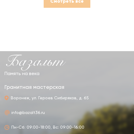
Смотреть все
Базальт
Память на века
Гранитная мастерская
Воронеж, ул. Героев Сибиряков, д. 65
info@bazalt36.ru
Пн-Сб: 09:00-18:00, Вс: 09:00-16:00