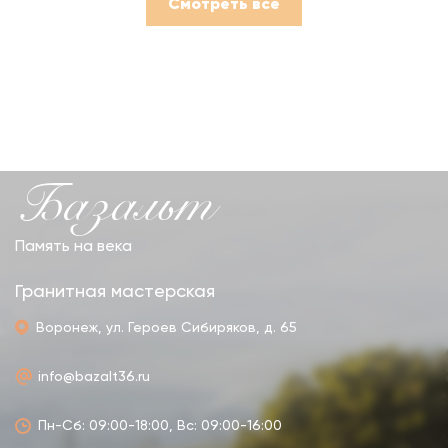
Смотреть все
Базальт
Память на века
Гранитная мастерская
Воронеж, ул. Героев Сибиряков, д. 65
info@bazalt36.ru
Пн-Сб: 09:00-18:00, Вс: 09:00-16:00