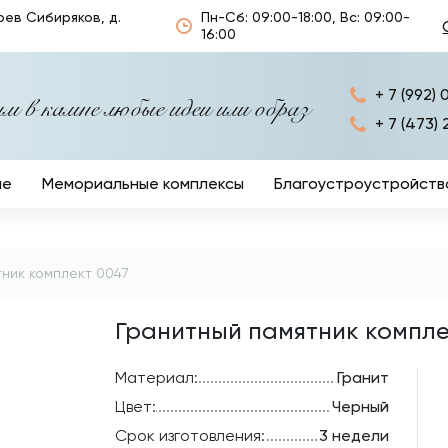
оев Сибиряков, д.
Пн-Сб: 09:00-18:00, Вс: 09:00-
16:00
+ 7 (992) 
 в камне любые идеи или образ
+ 7 (473) 
ые
Мемориальные комплексы
Благоустроустройств
Ограды
Кресты
ник комплект 0047
Столы и лавочки
Гранитный памятник компле
Ритуальные аксессуа
Материал:
Гранит
Цвет:
Черный
Срок изготовления:
3 недели