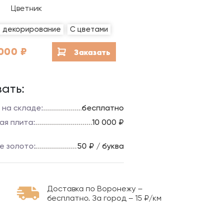
Благоустройство мест
Цветник
захоронений
е декорирование
С цветами
Гравировка на камне
000
₽
Заказать
ать:
 на складе:
бесплатно
ая плита:
10 000 ₽
е золото:
50 ₽ / буква
Доставка по Воронежу –
бесплатно. За город – 15 ₽/км