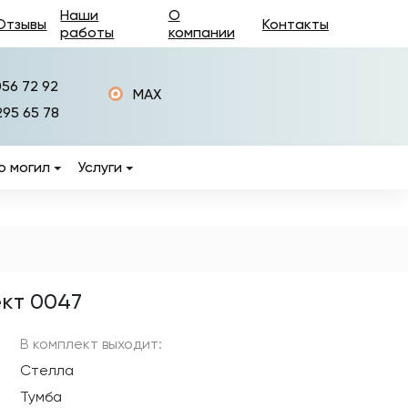
Наши
О
Отзывы
Контакты
работы
компании
056 72 92
MAX
295 65 78
о могил
Услуги
Изготовление памятников
Установка памятников
Фотокерамика на
памятники
кт 0047
ры
Керамогранит на
памятники
В комплект выходит:
Стелла
Изготовление оград на
могилы
Тумба