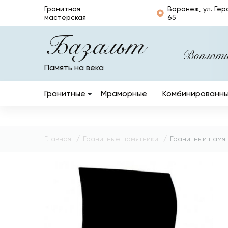
Гранитная
Воронеж, ул. Гер
мастерская
65
Базальт
Воплотим
Память на века
Гранитные
Мраморные
Комбинированн
Вертикальные
Горизонтальные
Главная
Гранитные памятники
Гранитный памят
Кресты