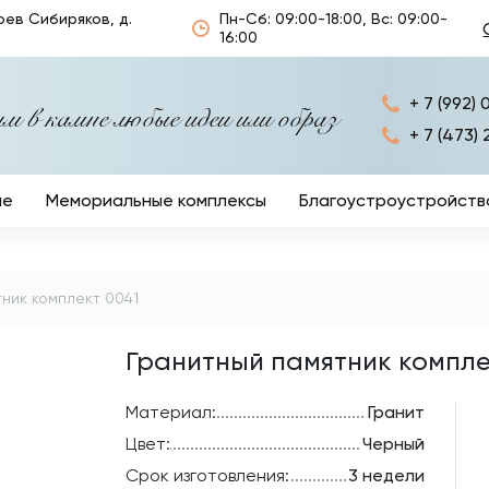
оев Сибиряков, д.
Пн-Сб: 09:00-18:00, Вс: 09:00-
16:00
+ 7 (992) 
 в камне любые идеи или образ
+ 7 (473) 
ые
Мемориальные комплексы
Благоустроустройств
Ограды
Кресты
ник комплект 0041
Столы и лавочки
Гранитный памятник компле
Ритуальные аксессуа
Материал:
Гранит
Цвет:
Черный
Срок изготовления:
3 недели