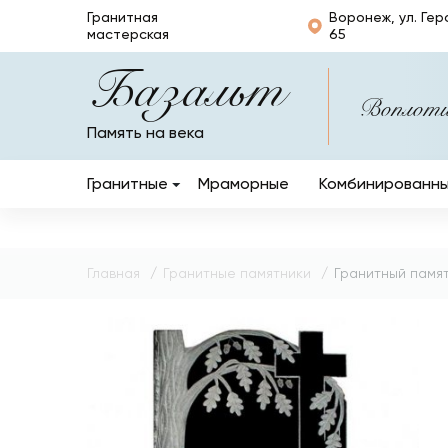
Гранитная
Воронеж, ул. Гер
мастерская
65
Базальт
Воплотим
Память на века
Гранитные
Мраморные
Комбинированн
Вертикальные
Горизонтальные
Главная
Гранитные памятники
Гранитный памят
Кресты