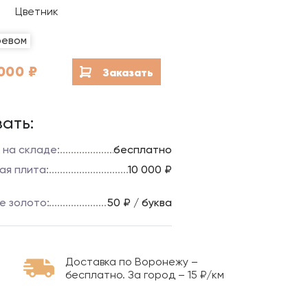
Благоустройство мест
Цветник
захоронений
ревом
Гравировка на камне
000
₽
Заказать
ать:
 на складе:
бесплатно
ая плита:
10 000 ₽
е золото:
50 ₽ / буква
Доставка по Воронежу –
бесплатно. За город – 15 ₽/км