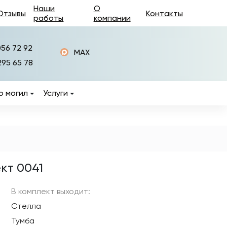
Наши
О
Отзывы
Контакты
работы
компании
056 72 92
MAX
295 65 78
о могил
Услуги
Изготовление памятников
Установка памятников
Фотокерамика на
памятники
кт 0041
ры
Керамогранит на
памятники
В комплект выходит:
Стелла
Изготовление оград на
могилы
Тумба