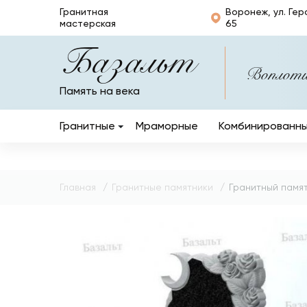
Гранитная
Воронеж, ул. Гер
мастерская
65
Базальт
Воплотим
Память на века
Гранитные
Мраморные
Комбинированн
Вертикальные
Горизонтальные
Главная
Гранитные памятники
Гранитный памят
Кресты