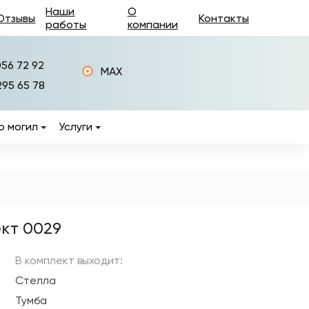
Наши
О
Отзывы
Контакты
работы
компании
056 72 92
MAX
295 65 78
о могил
Услуги
Изготовление памятников
Установка памятников
Фотокерамика на
памятники
кт 0029
ры
Керамогранит на
памятники
В комплект выходит:
Стелла
Изготовление оград на
могилы
Тумба