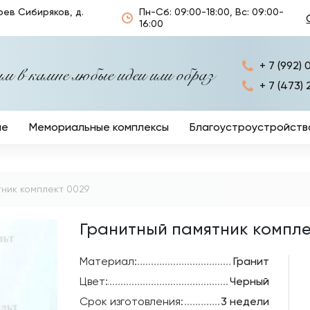
оев Сибиряков, д.
Пн-Сб: 09:00-18:00, Вс: 09:00-
16:00
+ 7 (992) 
 в камне любые идеи или образ
+ 7 (473) 
ые
Мемориальные комплексы
Благоустроустройств
Ограды
Кресты
ник комплект 0029
Столы и лавочки
Гранитный памятник компле
Ритуальные аксессуа
Материал:
Гранит
Цвет:
Черный
Срок изготовления:
3 недели