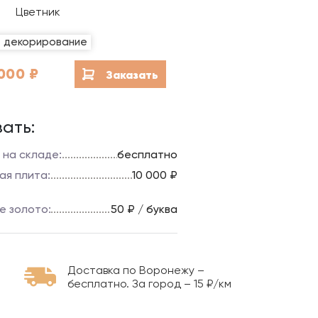
Благоустройство мест
Цветник
захоронений
е декорирование
Гравировка на камне
000
₽
Заказать
ать:
 на складе:
бесплатно
ая плита:
10 000 ₽
е золото:
50 ₽ / буква
Доставка по Воронежу –
бесплатно. За город – 15 ₽/км