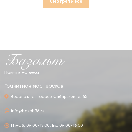
Смотреть все
Базальт
Память на века
Гранитная мастерская
Воронеж, ул. Героев Сибиряков, д. 65
info@bazalt36.ru
Пн-Сб: 09:00-18:00, Вс: 09:00-16:00