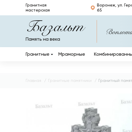
Гранитная
Воронеж, ул. Гер
мастерская
65
Базальт
Воплотим
Память на века
Гранитные
Мраморные
Комбинированн
Вертикальные
Горизонтальные
Главная
Гранитные памятники
Гранитный памят
Кресты