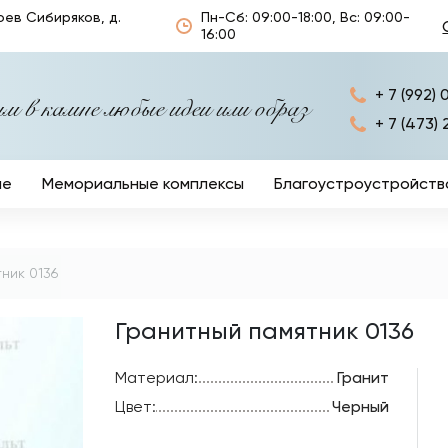
оев Сибиряков, д.
Пн-Сб: 09:00-18:00, Вс: 09:00-
16:00
+ 7 (992) 
 в камне любые идеи или образ
+ 7 (473) 
ые
Мемориальные комплексы
Благоустроустройств
Ограды
Кресты
ник 0136
Столы и лавочки
Гранитный памятник 0136
Ритуальные аксессуа
Материал:
Гранит
Цвет:
Черный