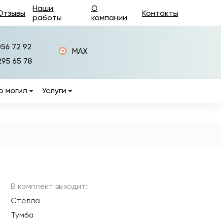
Наши
О
Отзывы
Контакты
работы
компании
056 72 92
MAX
295 65 78
о могил
Услуги
Изготовление памятников
Установка памятников
Фотокерамика на
памятники
ры
Керамогранит на
памятники
В комплект выходит:
Стелла
Изготовление оград на
могилы
Тумба