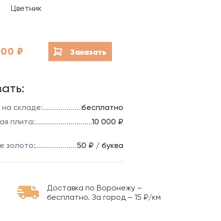
Благоустройство мест
Цветник
захоронений
Гравировка на камне
000
₽
Заказать
ать:
 на складе:
бесплатно
ая плита:
10 000 ₽
е золото:
50 ₽ / буква
Доставка по Воронежу –
бесплатно. За город – 15 ₽/км