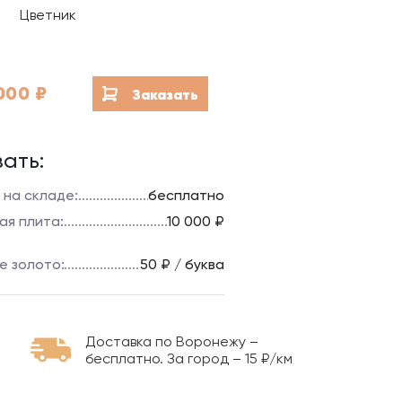
Благоустройство мест
Цветник
захоронений
Гравировка на камне
000
₽
Заказать
ать:
 на складе:
бесплатно
ая плита:
10 000 ₽
е золото:
50 ₽ / буква
Доставка по Воронежу –
бесплатно. За город – 15 ₽/км