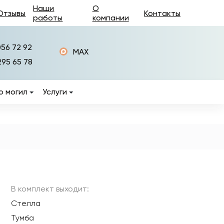
Наши
О
Отзывы
Контакты
работы
компании
056 72 92
MAX
295 65 78
о могил
Услуги
Изготовление памятников
Установка памятников
Фотокерамика на
памятники
ры
Керамогранит на
памятники
В комплект выходит:
Стелла
Изготовление оград на
могилы
Тумба