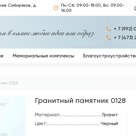
оев Сибиряков, д.
Пн-Сб: 09:00-18:00, Вс: 09:00-
16:00
+ 7 (992) 
 в камне любые идеи или образ
+ 7 (473) 
ые
Мемориальные комплексы
Благоустроустройств
Ограды
Кресты
ник 0128
Столы и лавочки
Гранитный памятник 0128
Ритуальные аксессуа
Материал:
Гранит
Цвет:
Черный