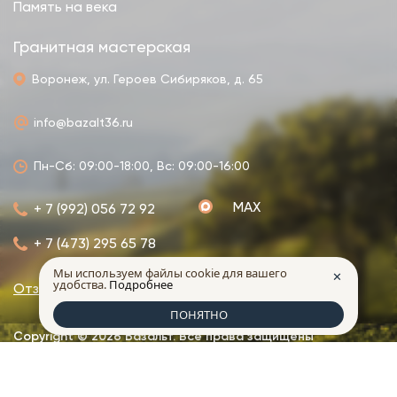
Память на века
Гранитная мастерская
Воронеж, ул. Героев Сибиряков, д. 65
info@bazalt36.ru
Пн-Сб: 09:00-18:00, Вс: 09:00-16:00
MAX
+ 7 (992) 056 72 92
+ 7 (473) 295 65 78
Мы используем файлы cookie для вашего
✕
удобства.
Подробнее
Отзывы
О компании
Контакты
ПОНЯТНО
Copyright © 2026 Базальт. Все права защищены
Политика конфеденциальности
made in
INTRID